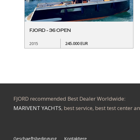
FJORD - 36 OPEN
2015
245.000 EUR
FJORD recommended Best Dealer Worldwide:
MARIVENT YACHTS
, best service, best test center a
Geschaeftsbedingung
Kontaktiere